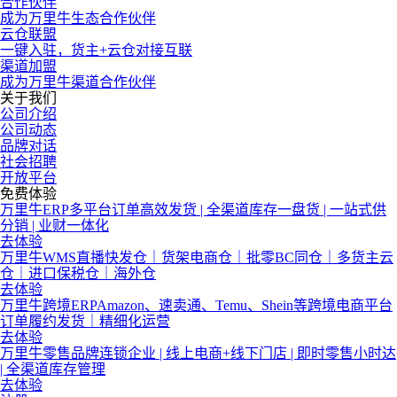
合作伙伴
成为万里牛生态合作伙伴
云仓联盟
一键入驻，货主+云仓对接互联
渠道加盟
成为万里牛渠道合作伙伴
关于我们
公司介绍
公司动态
品牌对话
社会招聘
开放平台
免费体验
万里牛ERP
多平台订单高效发货 | 全渠道库存一盘货 | 一站式供
分销 | 业财一体化
去体验
万里牛WMS
直播快发仓｜货架电商仓｜批零BC同仓｜多货主云
仓｜进口保税仓｜海外仓
去体验
万里牛跨境ERP
Amazon、速卖通、Temu、Shein等跨境电商平台
订单履约发货｜精细化运营
去体验
万里牛零售
品牌连锁企业 | 线上电商+线下门店 | 即时零售小时达
| 全渠道库存管理
去体验