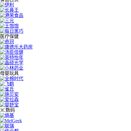
医疗保健
母婴玩具
3C数码