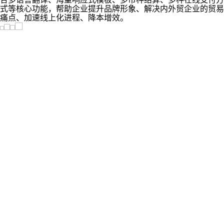
式等核心功能，帮助企业提升品牌形象、解决内外贸企业的贸易
痛点、加速线上化进程、降本增效。
订单管理
商品管理
经销商管理
营销管理
财务管理
商城管理
数据报表
账号权限
基础设置
订单审核
订单导入
线下开单