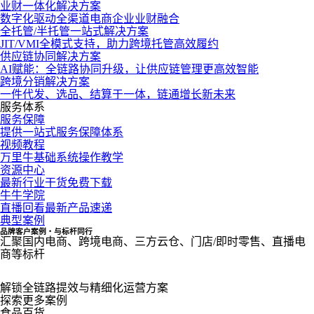
业财一体化解决方案
数字化驱动全渠道电商企业业财融合
全托管/半托管一站式解决方案
JIT/VMI全模式支持，助力跨境托管高效履约
供应链协同解决方案
AI赋能：全链路协同升级，让供应链管理更高效智能
跨境分销解决方案
一件代发、选品、结算于一体，链通增长新未来
服务体系
服务保障
提供一站式服务保障体系
视频教程
万里牛基础系统操作教学
资源中心
最新行业干货免费下载
牛牛学院
直播回看最新产品速递
典型案例
品牌客户案例・与标杆同行
汇聚国内电商、跨境电商、三方云仓、门店/即时零售、直播电
商等标杆
解锁全链路提效与精细化运营方案
探索更多案例
食品百货