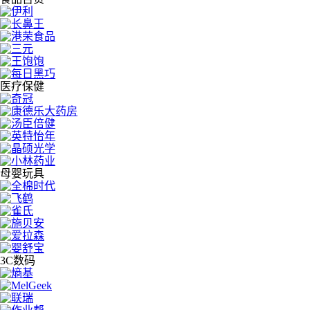
医疗保健
母婴玩具
3C数码