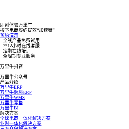
多得”，同步提升了仓储运营与团队管理效能。
港药数字科技
港药数字科技（纳斯达克：HKPD）作为跨境医药电商的领跑者
及供应链综合服务商，旗下协同九州通跨境物流有限公司，专注
为OTC药物跨境电商提供从供应链、跨境采购到分销的一站式
即刻体验万里牛
服务。依托万里牛系统，实现了从药品备案、头程采购、仓配发
按下电商履约提效“加速键”
货、直邮转运到清关申报的全流程数字化管理，以端到端的智能
预约演示
解決方案，保障跨境医药供应链的合规、高效与可靠．
全线产品免费试用
7*12小时在线客服
定期在线培训
全周期专业服务
万里牛抖音
万里牛公众号
产品介绍
万里牛ERP
万里牛跨境ERP
万里牛WMS
万里牛零售
万里牛BI
解决方案
全球电商一体化解决方案
业财一体化解决方案
三方仓储解决方案