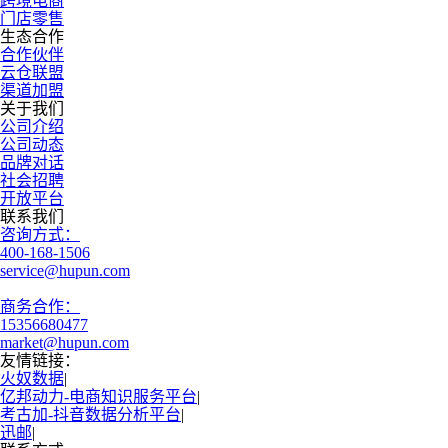
跨境电商
门店零售
生态合作
合作伙伴
云仓联盟
渠道加盟
关于我们
公司介绍
公司动态
品牌对话
社会招聘
开放平台
联系我们
咨询方式：
400-168-1506
service@hupun.com
商务合作：
15356680477
market@hupun.com
友情链接：
火奴数据
|
亿邦动力-电商知识服务平台
|
考古加-抖音数据分析平台
|
迅邮
|