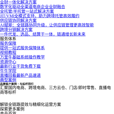
业财一体化解决方案
数字化驱动全渠道电商企业业财融合
全托管/半托管一站式解决方案
JIT/VMI全模式支持，助力跨境托管高效履约
供应链协同解决方案
AI赋能：全链路协同升级，让供应链管理更高效智能
跨境分销解决方案
一件代发、选品、结算于一体，链通增长新未来
服务体系
服务保障
提供一站式服务保障体系
视频教程
万里牛基础系统操作教学
资源中心
最新行业干货免费下载
牛牛学院
直播回看最新产品速递
典型案例
品牌客户案例・与标杆同行
汇聚国内电商、跨境电商、三方云仓、门店/即时零售、直播电
商等标杆
解锁全链路提效与精细化运营方案
探索更多案例
食品百货