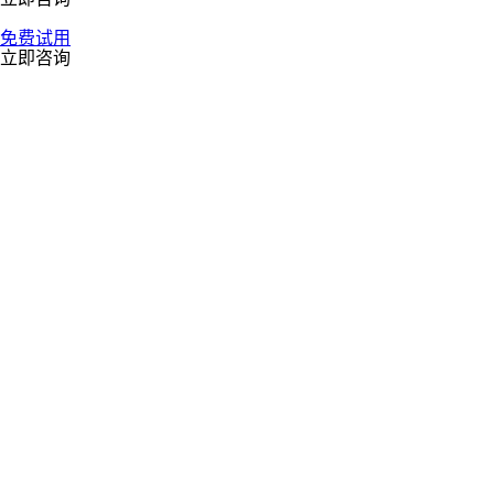
免费试用
立即咨询
随着全球化加速，海外仓作为供应链核心节点，正面临服务与利
润的双重考验。
批次序列号难管理
随着高利润、高价值的国货品牌成功出海，专业的仓储管理已成
为刚需数码3C序列号IMEI、生产批次先进先出等精细化管理能
力，正从衍生服务转变为海外仓行业的核心基础设施。
系统多变化快