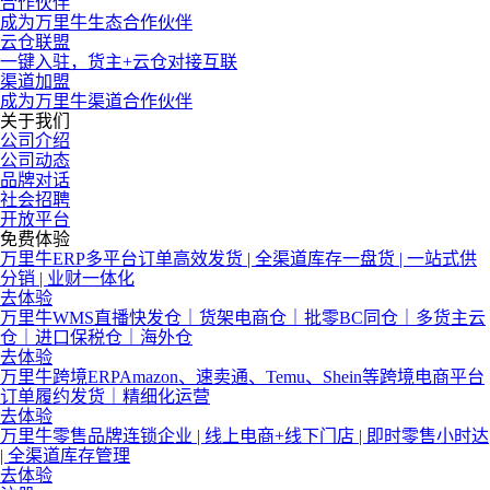
合作伙伴
成为万里牛生态合作伙伴
云仓联盟
一键入驻，货主+云仓对接互联
渠道加盟
成为万里牛渠道合作伙伴
关于我们
公司介绍
公司动态
品牌对话
社会招聘
开放平台
免费体验
万里牛ERP
多平台订单高效发货 | 全渠道库存一盘货 | 一站式供
分销 | 业财一体化
去体验
万里牛WMS
直播快发仓｜货架电商仓｜批零BC同仓｜多货主云
仓｜进口保税仓｜海外仓
去体验
万里牛跨境ERP
Amazon、速卖通、Temu、Shein等跨境电商平台
订单履约发货｜精细化运营
去体验
万里牛零售
品牌连锁企业 | 线上电商+线下门店 | 即时零售小时达
| 全渠道库存管理
去体验