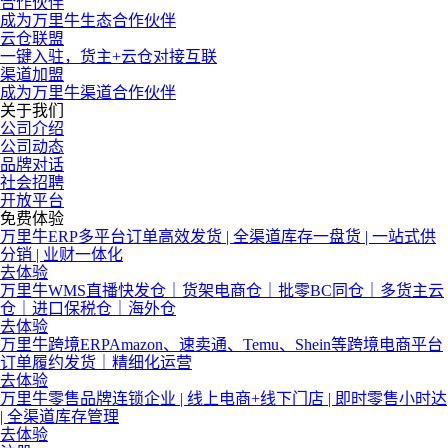
合作伙伴
成为万里牛生态合作伙伴
云仓联盟
一键入驻，货主+云仓对接互联
渠道加盟
成为万里牛渠道合作伙伴
关于我们
公司介绍
公司动态
品牌对话
社会招聘
开放平台
免费体验
万里牛ERP
多平台订单高效发货 | 全渠道库存一盘货 | 一站式供
分销 | 业财一体化
去体验
万里牛WMS
直播快发仓｜货架电商仓｜批零BC同仓｜多货主云
仓｜进口保税仓｜海外仓
去体验
万里牛跨境ERP
Amazon、速卖通、Temu、Shein等跨境电商平台
订单履约发货｜精细化运营
去体验
万里牛零售
品牌连锁企业 | 线上电商+线下门店 | 即时零售小时达
| 全渠道库存管理
去体验