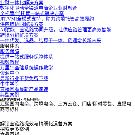
业财一体化解决方案
数字化驱动全渠道电商企业业财融合
全托管/半托管一站式解决方案
JIT/VMI全模式支持，助力跨境托管高效履约
供应链协同解决方案
AI赋能：全链路协同升级，让供应链管理更高效智能
跨境分销解决方案
一件代发、选品、结算于一体，链通增长新未来
服务体系
服务保障
提供一站式服务保障体系
视频教程
万里牛基础系统操作教学
资源中心
最新行业干货免费下载
牛牛学院
直播回看最新产品速递
典型案例
品牌客户案例・与标杆同行
汇聚国内电商、跨境电商、三方云仓、门店/即时零售、直播电
商等标杆
解锁全链路提效与精细化运营方案
探索更多案例
食品百货