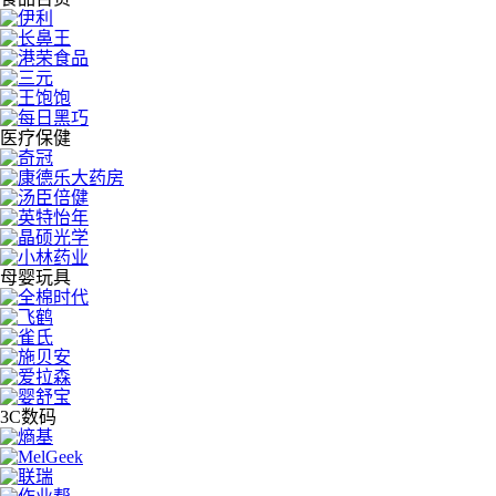
医疗保健
母婴玩具
3C数码