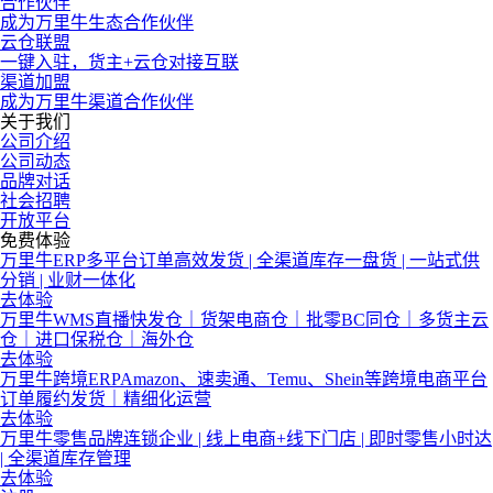
合作伙伴
成为万里牛生态合作伙伴
云仓联盟
一键入驻，货主+云仓对接互联
渠道加盟
成为万里牛渠道合作伙伴
关于我们
公司介绍
公司动态
品牌对话
社会招聘
开放平台
免费体验
万里牛ERP
多平台订单高效发货 | 全渠道库存一盘货 | 一站式供
分销 | 业财一体化
去体验
万里牛WMS
直播快发仓｜货架电商仓｜批零BC同仓｜多货主云
仓｜进口保税仓｜海外仓
去体验
万里牛跨境ERP
Amazon、速卖通、Temu、Shein等跨境电商平台
订单履约发货｜精细化运营
去体验
万里牛零售
品牌连锁企业 | 线上电商+线下门店 | 即时零售小时达
| 全渠道库存管理
去体验