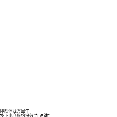
深耕零售数字化15年，打造全渠道 SaaS 产品矩阵。凭 AI 赋
能、全渠道数据贯通、行业场景落地三大核心能力，以 “智能策
略 + 高效协同” 双引擎，助企业突破库存周转、订单处理等效率
瓶颈，更以数据驱动决策构建未来供应链韧性。
15年
15年电商实战经验
300+
深度对接国内外平台
3W+
品牌用户的共同选择和认可
100+
服务范围覆盖城市
双枪
中国竹业领军品牌：数字化采购协同，重塑供应链效率
双枪作为百货知名品牌，产品线丰富、供应商众多，过去在采购
协同与供应链管理上面临诸多挑战。通过万里牛系统构建了透
明、规范、高效的供应链协同网络，与近百家供应商的在线高效
协同显著提升了整体运营效率与响应速度。实现了整体供应链数
字化升级。
OnlyCook
解锁智能供应链新效能
OnlyCook通过万里牛供应链解决方案全流程数字化管理，覆盖
即刻体验万里牛
供应商统一管理、自动化审批、实时监控及跨部门协作，既简化
按下电商履约提效“加速键”