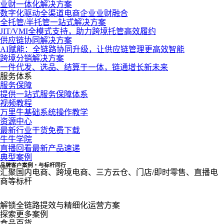
业财一体化解决方案
数字化驱动全渠道电商企业业财融合
全托管/半托管一站式解决方案
JIT/VMI全模式支持，助力跨境托管高效履约
供应链协同解决方案
AI赋能：全链路协同升级，让供应链管理更高效智能
跨境分销解决方案
一件代发、选品、结算于一体，链通增长新未来
服务体系
服务保障
提供一站式服务保障体系
视频教程
万里牛基础系统操作教学
资源中心
最新行业干货免费下载
牛牛学院
直播回看最新产品速递
典型案例
品牌客户案例・与标杆同行
汇聚国内电商、跨境电商、三方云仓、门店/即时零售、直播电
商等标杆
解锁全链路提效与精细化运营方案
探索更多案例
食品百货