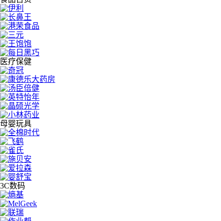
医疗保健
母婴玩具
3C数码