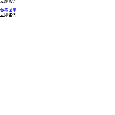
立即咨询
免费试用
立即咨询
电商企业供应链面临如下诸多痛点，这些痛点不仅影响到采购准
确性，更会影响长期绩效和可持续性计划。
库存精准度难题
采购量与销售计划脱节，常出现畅销品缺货、滞销品积压，占用
资金与仓储成本。
供应链可视性不足