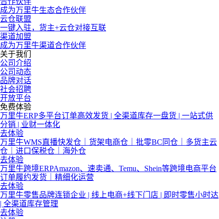
合作伙伴
成为万里牛生态合作伙伴
云仓联盟
一键入驻，货主+云仓对接互联
渠道加盟
成为万里牛渠道合作伙伴
关于我们
公司介绍
公司动态
品牌对话
社会招聘
开放平台
免费体验
万里牛ERP
多平台订单高效发货 | 全渠道库存一盘货 | 一站式供
分销 | 业财一体化
去体验
万里牛WMS
直播快发仓｜货架电商仓｜批零BC同仓｜多货主云
仓｜进口保税仓｜海外仓
去体验
万里牛跨境ERP
Amazon、速卖通、Temu、Shein等跨境电商平台
订单履约发货｜精细化运营
去体验
万里牛零售
品牌连锁企业 | 线上电商+线下门店 | 即时零售小时达
| 全渠道库存管理
去体验