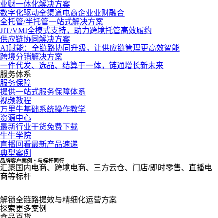
业财一体化解决方案
数字化驱动全渠道电商企业业财融合
全托管/半托管一站式解决方案
JIT/VMI全模式支持，助力跨境托管高效履约
供应链协同解决方案
AI赋能：全链路协同升级，让供应链管理更高效智能
跨境分销解决方案
一件代发、选品、结算于一体，链通增长新未来
服务体系
服务保障
提供一站式服务保障体系
视频教程
万里牛基础系统操作教学
资源中心
最新行业干货免费下载
牛牛学院
直播回看最新产品速递
典型案例
品牌客户案例・与标杆同行
汇聚国内电商、跨境电商、三方云仓、门店/即时零售、直播电
商等标杆
解锁全链路提效与精细化运营方案
探索更多案例
食品百货