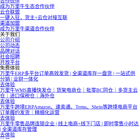
合作伙伴
成为万里牛生态合作伙伴
云仓联盟
一键入驻，货主+云仓对接互联
渠道加盟
成为万里牛渠道合作伙伴
关于我们
公司介绍
公司动态
品牌对话
社会招聘
开放平台
免费体验
万里牛ERP
多平台订单高效发货 | 全渠道库存一盘货 | 一站式供
分销 | 业财一体化
去体验
万里牛WMS
直播快发仓｜货架电商仓｜批零BC同仓｜多货主云
仓｜进口保税仓｜海外仓
去体验
万里牛跨境ERP
Amazon、速卖通、Temu、Shein等跨境电商平台
订单履约发货｜精细化运营
去体验
万里牛零售
品牌连锁企业 | 线上电商+线下门店 | 即时零售小时达
| 全渠道库存管理
去体验