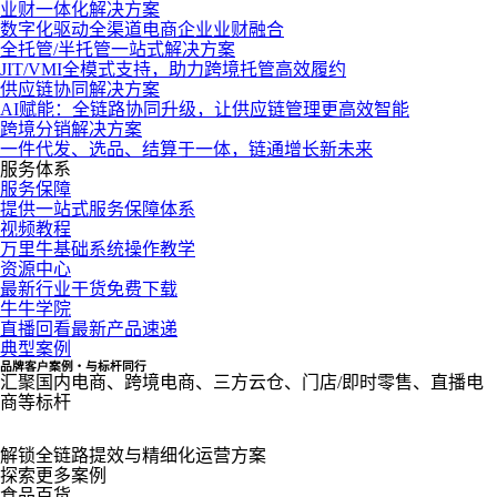
业财一体化解决方案
数字化驱动全渠道电商企业业财融合
全托管/半托管一站式解决方案
JIT/VMI全模式支持，助力跨境托管高效履约
供应链协同解决方案
AI赋能：全链路协同升级，让供应链管理更高效智能
跨境分销解决方案
一件代发、选品、结算于一体，链通增长新未来
服务体系
服务保障
提供一站式服务保障体系
视频教程
万里牛基础系统操作教学
资源中心
最新行业干货免费下载
牛牛学院
直播回看最新产品速递
典型案例
品牌客户案例・与标杆同行
汇聚国内电商、跨境电商、三方云仓、门店/即时零售、直播电
商等标杆
解锁全链路提效与精细化运营方案
探索更多案例
食品百货