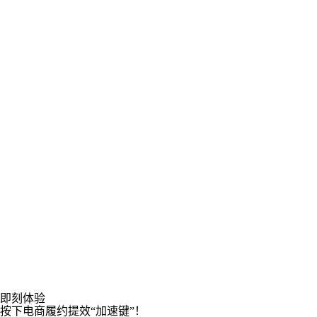
订单统一处理，并通过数字化供应链管理实现了新经济市场下的
破局。
经营类目：食品百货
断糖谷是抖音知名轻食博主F姐创立的品牌，主打健康、科学的
饮食，直播日单量高达5W+，万里牛ERP有效的解决了其多平台
大单量带来的订单履约仓储管理难题，同时，系统赠品策略的玩
转和直播数据的可视化分析帮助其大大提升运营决策和管理效
率。
经营类目：美妆服饰
义乌朵彩纺织品有限公司代理经营南极人、北极绒、与狼共舞、
俞兆林等多个内衣品牌，同时运营数十家线上店铺，日均处理数
万笔直播订单。通过接入万里牛ERP系统，利用预配波次等智能
订单策略轻松提升直播爆单发货效率60%，实现真正的降本增
效。
经营类目：美妆服饰
唐狮隶属于宁波博洋服饰集团，创立于1995年，品牌估值达
即刻体验
64.26亿人民币。年销售规模高达30多亿元，直播订单增长迅
按下电商履约提效“加速键”！