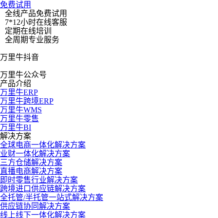
速，通过万里牛ERP，它高效协同了抖音、快手、天猫等多平台
免费试用
订单统一处理，并通过数字化供应链管理实现了新经济市场下的
全线产品免费试用
破局。
7*12小时在线客服
定期在线培训
全周期专业服务
万里牛抖音
万里牛公众号
产品介绍
万里牛ERP
万里牛跨境ERP
万里牛WMS
万里牛零售
万里牛BI
解决方案
全球电商一体化解决方案
业财一体化解决方案
三方仓储解决方案
直播电商解决方案
即时零售行业解决方案
跨境进口供应链解决方案
全托管/半托管一站式解决方案
供应链协同解决方案
线上线下一体化解决方案